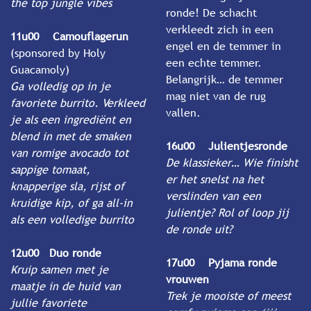
the top jungle vibes
ronde! De schacht
verkleedt zich in een
11u00 Camouflagerun
engel en de temmer in
(sponsored by Holy
een echte temmer.
Guacamoly)
Belangrijk… de temmer
Ga volledig op in je
mag niet van de rug
favoriete burrito. Verkleed
vallen.
je als een ingrediënt en
blend in met de smaken
16u00 Julientjesronde
van romige avocado tot
De klassieker… Wie finisht
sappige tomaat,
er het snelst na het
knapperige sla, rijst of
verslinden van een
kruidige kip, of ga all-in
julientje? Rol of loop jij
als een volledige burrito
de ronde uit?
12u00 Duo ronde
17u00 Pyjama ronde
Kruip samen met je
vrouwen
maatje in de huid van
Trek je mooiste of meest
jullie favoriete