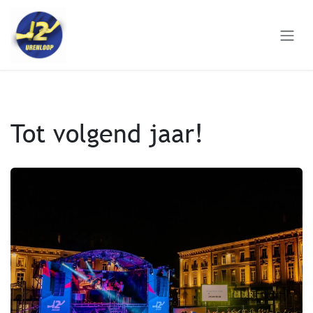
Overslaan naar inhoud
Tot volgend jaar!