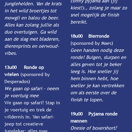
comfy pyjama aan (jij
junglehelden. Van de krats
kiest!)., zolang je maar zo
in het wild broertjes tot
snel mogelijk de finish
mowgli en balou de beer.
bereikt.
Alles kan zolang jullie als
duo overtuigen. Ga wild
18u00 Bierronde
aan de slag met bladeren,
(sponsored by Maes)
dierenprints en oerwoud-
Geen handen nodig deze
vibes.
ronde! Buigen, slurpen en
alles geven tot je beker
13u00 Ronde op
leeg is. Hoe sneller jij
wielen
(sponsored by
hem binnen hebt, hoe
Desperados)
sneller je kan vertrekken
We gaan op safari - neem
om als eerste over de
je voertuig mee
finish te lopen.
We gaan op safari! Stap in
je voertuig en trek de
19u00 Pyjama ronde
wildernis in. Van safari-
mannen
jeep tot creatieve
Onesie of boxershort?
junglekar: alles mag,