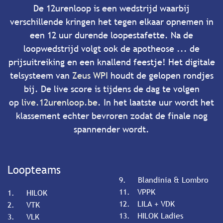
De 12urenloop is een wedstrijd waarbij
verschillende kringen het tegen elkaar opnemen in
een 12 uur durende loopestafette. Na de
loopwedstrijd volgt ook de apotheose ... de
prijsuitreiking en een knallend feestje! Het digitale
telsysteem van
Zeus WPI
houdt de gelopen rondjes
bij. De live score is tijdens de dag te volgen
op
live.12urenloop.be
. In het laatste uur wordt het
klassement echter bevroren zodat de finale nog
spannender wordt.
Loopteams
9.
​Blandinia & Lombro
11.
​VPPK
1.
​HILOK
12.
​LILA + VDK
2.
​VTK
13.
​HILOK Ladies
3.
​VLK